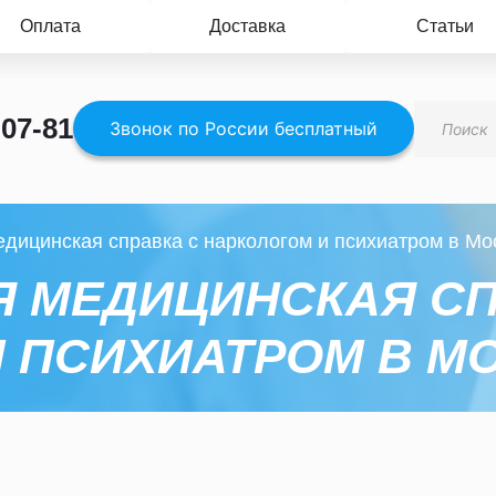
Оплата
Доставка
Статьи
Поиск
-07-81
товаров
Звонок по России бесплатный
едицинская справка с наркологом и психиатром в Мо
 МЕДИЦИНСКАЯ СП
 ПСИХИАТРОМ В М