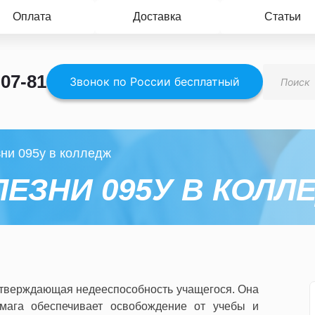
Оплата
Доставка
Статьи
Поиск
-07-81
товаров
Звонок по России бесплатный
зни 095у в колледж
ЛЕЗНИ 095У В КОЛЛ
одтверждающая недееспособность учащегося. Она
умага обеспечивает освобождение от учебы и