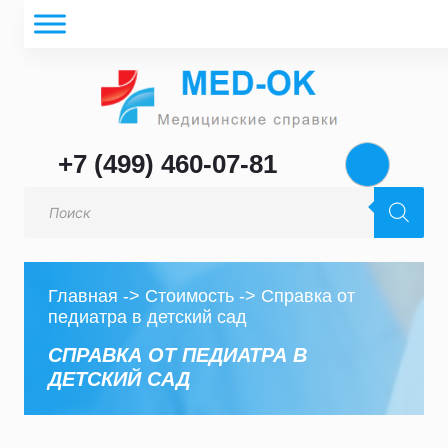
+7 (499) 460-07-81
Поиск
товаров
Главная
->
Стоимость
->
Справка от
педиатра в детский сад
СПРАВКА ОТ ПЕДИАТРА В
ДЕТСКИЙ САД