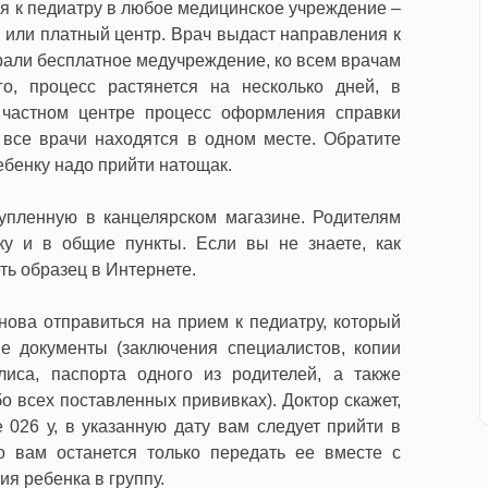
ся к педиатру в любое медицинское учреждение –
а или платный центр. Врач выдаст направления к
али бесплатное медучреждение, ко всем врачам
го, процесс растянется на несколько дней, в
 частном центре процесс оформления справки
 все врачи находятся в одном месте. Обратите
ебенку надо прийти натощак.
купленную в канцелярском магазине. Родителям
ку и в общие пункты. Если вы не знаете, как
ть образец в Интернете.
нова отправиться на прием к педиатру, который
ые документы (заключения специалистов, копии
иса, паспорта одного из родителей, а также
о всех поставленных прививках). Доктор скажет,
е 026 у, в указанную дату вам следует прийти в
го вам останется только передать ее вместе с
я ребенка в группу.