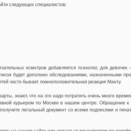
ройти следующих специалистов:
язательных осмотров добавляется психолог, для девочек –
список будет дополнен обследованиями, назначенными пр
детей часто бывает ложноположительная реакция Манту.
ты, знают, что на это надо потратить очень много времен
ставкой курьером по Москве в нашем центре. Обращение к
олучите легальный документ со всеми подписями и печатя
явку на нашем сайте или связаться менеджером по телефо