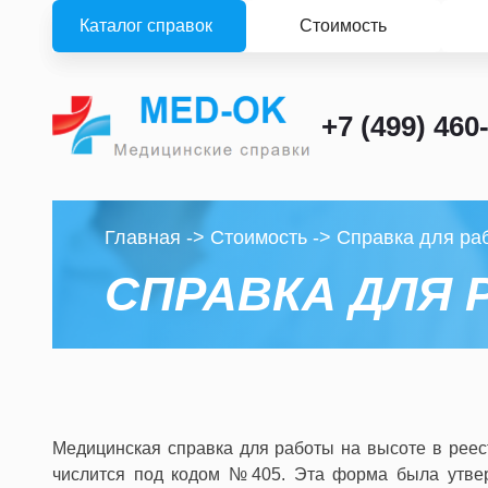
Каталог справок
Стоимость
+7 (499) 460
Главная
->
Стоимость
->
Cправка для ра
CПРАВКА ДЛЯ 
Медицинская справка для работы на высоте в рее
числится под кодом №405. Эта форма была утвер