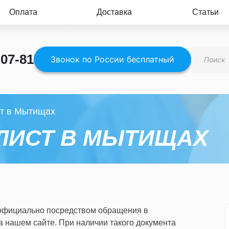
Оплата
Доставка
Статьи
Поиск
-07-81
товаров
Звонок по России бесплатный
т в Мытищах
ЛИСТ В МЫТИЩАХ
 официально посредством обращения в
а нашем сайте. При наличии такого документа