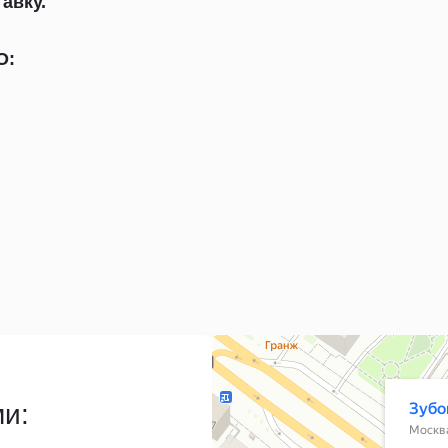
авку.
О:
Москва
Зубовский бульвар, 25 — Яндекс Карты
ми: