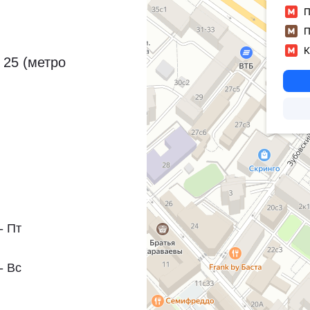
 25 (метро
- Пт
- Вс