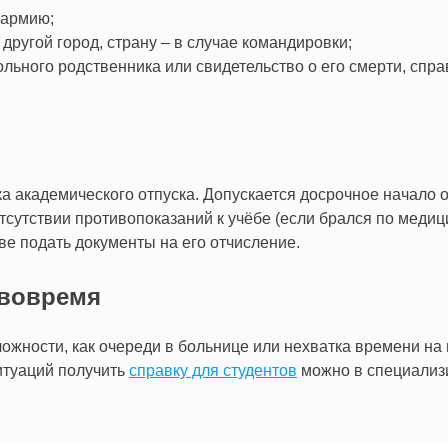
 армию;
другой город, страну – в случае командировки;
ьного родственника или свидетельство о его смерти, спра
а академического отпуска. Допускается досрочное начало о
тсутствии противопоказаний к учёбе (если брался по медиц
аве подать документы на его отчисление.
 вовремя
ожности, как очереди в больнице или нехватка времени на
итуаций получить
справку для студентов
можно в специализи