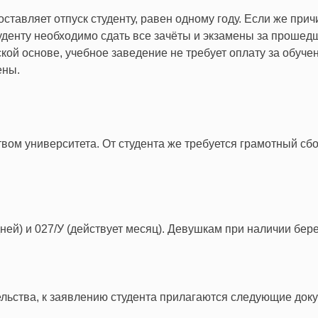
ставляет отпуск студенту, равен одному году. Если же при
уденту необходимо сдать все зачёты и экзамены за прошед
ой основе, учебное заведение не требует оплату за обуче
ены.
твом университета. От студента же требуется грамотный сб
ней) и 027/У (действует месяц). Девушкам при наличии бе
ельства, к заявлению студента прилагаются следующие док