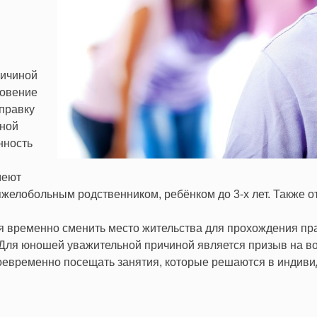
ричиной
новение
справку
ьной
нность
меют
яжелобольным родственником, ребёнком до 3-х лет. Также 
ся временно сменить место жительства для прохождения пра
 Для юношей уважительной причиной является призыв на вои
воевременно посещать занятия, которые решаются в индиви