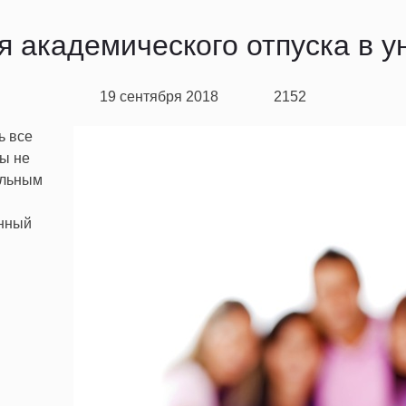
я академического отпуска в у
19 сентября 2018
2152
ь все
мы не
ельным
ённый